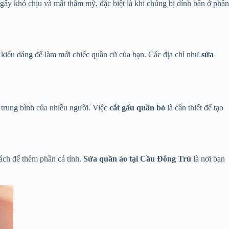
gây khó chịu và mất thẩm mỹ, đặc biệt là khi chúng bị dính bẩn ở phần
h kiểu dáng để làm mới chiếc quần cũ của bạn. Các địa chỉ như
sửa
o trung bình của nhiều người. Việc
cắt gấu quần bò
là cần thiết để tạo
ách để thêm phần cá tính.
Sửa quần áo tại Cầu Đông Trù
là nơi bạn