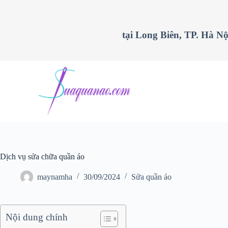
C
h
u
tại Long Biên, TP. Hà Nộ
y
ể
n
đ
ế
n
p
h
ầ
n
n
ộ
i
d
Dịch vụ sửa chữa quần áo
u
n
maynamha
30/09/2024
Sửa quần áo
g
Nội dung chính