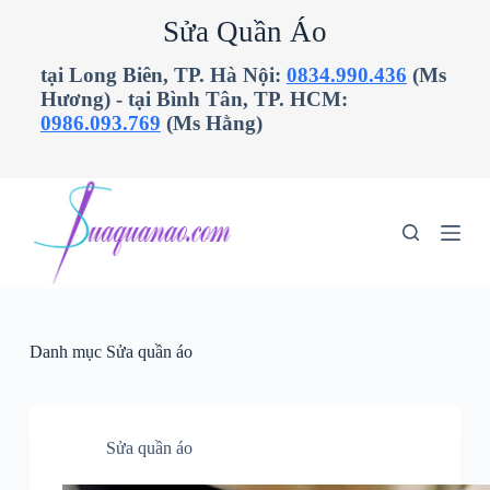
C
Sửa Quần Áo
h
u
tại Long Biên, TP. Hà Nội:
0834.990.436
(Ms
y
Hương) - tại Bình Tân, TP. HCM:
ể
n
0986.093.769
(Ms Hằng)
đ
ế
n
p
h
ầ
n
n
ộ
i
d
Danh mục
Sửa quần áo
u
n
g
Sửa quần áo