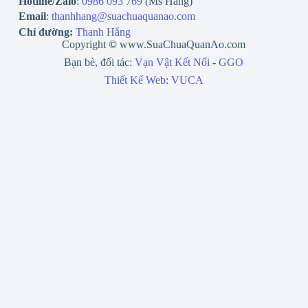
Hotline/Zalo
:
0986 093 769
(Ms Hằng)
Email
:
thanhhang@suachuaquanao.com
Chỉ đường:
Thanh Hằng
Copyright
©
www.SuaChuaQuanAo.com
Bạn bè, đối tác:
Vạn Vật Kết Nối
-
GGO
Thiết Kế Web
:
VUCA