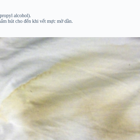
ropyl alcohol).
hấm hút cho đến khi vết mực mờ dần.