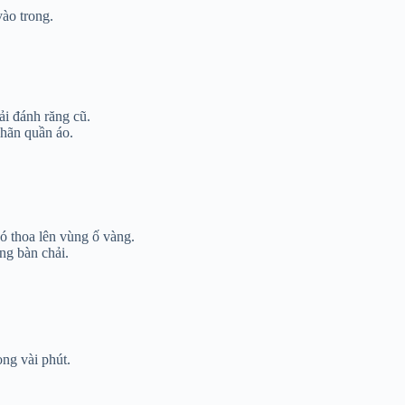
ào trong.
i đánh răng cũ.
nhãn quần áo.
ó thoa lên vùng ố vàng.
ng bàn chải.
ng vài phút.