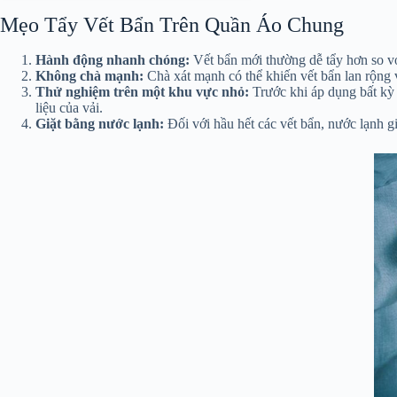
Mẹo Tẩy Vết Bẩn Trên Quần Áo Chung
Hành động nhanh chóng:
Vết bẩn mới thường dễ tẩy hơn so với
Không chà mạnh:
Chà xát mạnh có thể khiến vết bẩn lan rộng
Thử nghiệm trên một khu vực nhỏ:
Trước khi áp dụng bất kỳ 
liệu của vải.
Giặt bằng nước lạnh:
Đối với hầu hết các vết bẩn, nước lạnh g