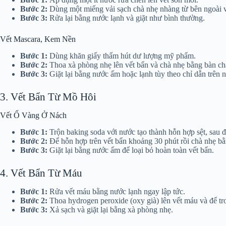
Bước 2:
Dùng một miếng vải sạch chà nhẹ nhàng từ bên ngoài v
Bước 3:
Rửa lại bằng nước lạnh và giặt như bình thường.
Vết Mascara, Kem Nền
Bước 1:
Dùng khăn giấy thấm hút dư lượng mỹ phẩm.
Bước 2:
Thoa xà phòng nhẹ lên vết bẩn và chà nhẹ bằng bàn chả
Bước 3:
Giặt lại bằng nước ấm hoặc lạnh tùy theo chỉ dẫn trên 
3. Vết Bẩn Từ Mồ Hôi
Vết Ố Vàng Ở Nách
Bước 1:
Trộn baking soda với nước tạo thành hỗn hợp sệt, sau đ
Bước 2:
Để hỗn hợp trên vết bẩn khoảng 30 phút rồi chà nhẹ bằ
Bước 3:
Giặt lại bằng nước ấm để loại bỏ hoàn toàn vết bẩn.
4. Vết Bẩn Từ Máu
Bước 1:
Rửa vết máu bằng nước lạnh ngay lập tức.
Bước 2:
Thoa hydrogen peroxide (oxy già) lên vết máu và để tro
Bước 3:
Xả sạch và giặt lại bằng xà phòng nhẹ.