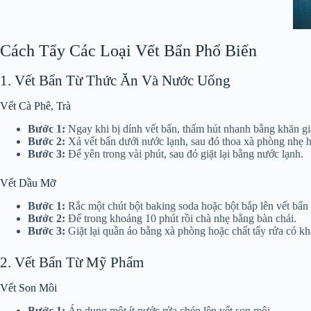
Cách Tẩy Các Loại Vết Bẩn Phổ Biến
1. Vết Bẩn Từ Thức Ăn Và Nước Uống
Vết Cà Phê, Trà
Bước 1:
Ngay khi bị dính vết bẩn, thấm hút nhanh bằng khăn gi
Bước 2:
Xả vết bẩn dưới nước lạnh, sau đó thoa xà phòng nhẹ ho
Bước 3:
Để yên trong vài phút, sau đó giặt lại bằng nước lạnh.
Vết Dầu Mỡ
Bước 1:
Rắc một chút bột baking soda hoặc bột bắp lên vết bẩn
Bước 2:
Để trong khoảng 10 phút rồi chà nhẹ bằng bàn chải.
Bước 3:
Giặt lại quần áo bằng xà phòng hoặc chất tẩy rửa có k
2. Vết Bẩn Từ Mỹ Phẩm
Vết Son Môi
Bước 1:
Áp dụng một ít nước rửa chén lên vết son môi.