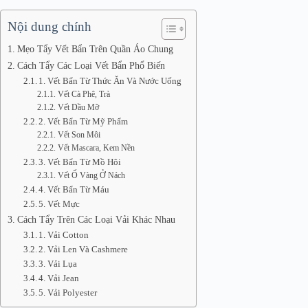
Nội dung chính
Mẹo Tẩy Vết Bẩn Trên Quần Áo Chung
Cách Tẩy Các Loại Vết Bẩn Phổ Biến
1. Vết Bẩn Từ Thức Ăn Và Nước Uống
Vết Cà Phê, Trà
Vết Dầu Mỡ
2. Vết Bẩn Từ Mỹ Phẩm
Vết Son Môi
Vết Mascara, Kem Nền
3. Vết Bẩn Từ Mồ Hôi
Vết Ố Vàng Ở Nách
4. Vết Bẩn Từ Máu
5. Vết Mực
Cách Tẩy Trên Các Loại Vải Khác Nhau
1. Vải Cotton
2. Vải Len Và Cashmere
3. Vải Lụa
4. Vải Jean
5. Vải Polyester