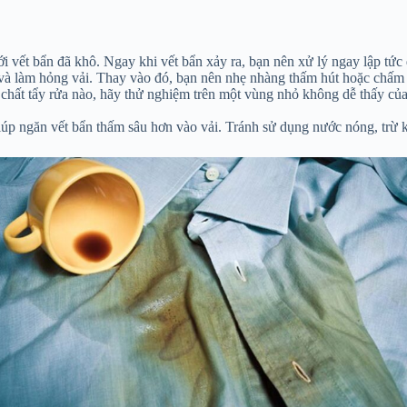
 vết bẩn đã khô. Ngay khi vết bẩn xảy ra, bạn nên xử lý ngay lập tức 
 và làm hỏng vải. Thay vào đó, bạn nên nhẹ nhàng thấm hút hoặc chấm
chất tẩy rửa nào, hãy thử nghiệm trên một vùng nhỏ không dễ thấy củ
iúp ngăn vết bẩn thấm sâu hơn vào vải. Tránh sử dụng nước nóng, trừ k