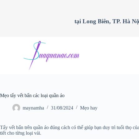
C
h
u
tại Long Biên, TP. Hà Nộ
y
ể
n
đ
ế
n
p
h
ầ
n
n
ộ
i
d
Mẹo tẩy vết bẩn các loại quần áo
u
n
maynamha
31/08/2024
Mẹo hay
g
Tẩy vết bẩn trên quần áo đúng cách có thể giúp bạn duy trì tuổi thọ c
tiết cho từng loại vải.