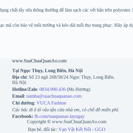
 dụng chất tẩy rửa thông thường để làm sạch các vết bẩn trên polyester.
 bạc mà còn bảo vệ môi trường và kéo dài tuổi thọ trang phục. Hãy áp 
www.SuaChuaQuanAo.com
Tại Ngọc Thụy, Long Biên, Hà Nội
Địa chỉ
: Số 23 ngõ 268/58/24 Ngọc Thụy, Long Biên,
Hà Nội
Hotline/Zalo
:
0834.990.436
(Ms Hương)
Email
:
namha@suachuaquanao.com
Chỉ đường
:
VUCA Fashion
Các bác đi ô tô vào tận cửa nhà em, có chỗ đỗ miễn phí.
Facebook:
fb.com/suaquanao.layngay
Copyright
©
www.SuaChuaQuanAo.com
Bạn bè, đối tác:
Vạn Vật Kết Nối
-
GGO