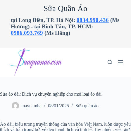
C
Sửa Quần Áo
h
u
tại Long Biên, TP. Hà Nội:
0834.990.436
(Ms
y
Hương) - tại Bình Tân, TP. HCM:
ể
n
0986.093.769
(Ms Hằng)
đ
ế
n
p
h
ầ
n
n
ộ
i
d
Sửa áo dài: Dịch vụ chuyên nghiệp cho mọi loại áo dài
u
n
g
maynamha
08/01/2025
Sửa quần áo
Áo dài, biểu tượng truyền thống của văn hóa Việt Nam, luôn được yêu
thích và trân trọng bởi vẻ đẹp thanh lịch và tinh tế. Tuy nhiên, việc giữ