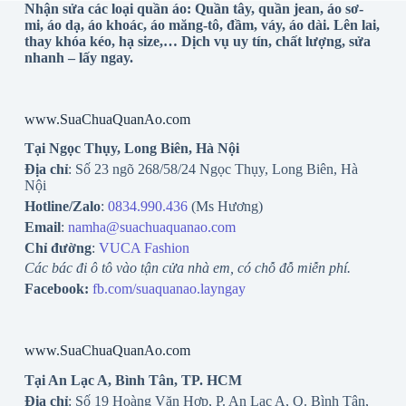
Nhận sửa các loại quần áo: Quần tây, quần jean, áo sơ-
mi, áo dạ, áo khoác, áo măng-tô, đầm, váy, áo dài. Lên lai,
thay khóa kéo, hạ size,… Dịch vụ uy tín, chất lượng, sửa
nhanh – lấy ngay.
www.SuaChuaQuanAo.com
Tại Ngọc Thụy, Long Biên, Hà Nội
Địa chỉ
: Số 23 ngõ 268/58/24 Ngọc Thụy, Long Biên, Hà
Nội
Hotline/Zalo
:
0834.990.436
(Ms Hương)
Email
:
namha@suachuaquanao.com
Chỉ đường
:
VUCA Fashion
Các bác đi ô tô vào tận cửa nhà em, có chỗ đỗ miễn phí.
Facebook:
fb.com/suaquanao.layngay
www.SuaChuaQuanAo.com
Tại An Lạc A, Bình Tân, TP. HCM
Địa chỉ
: Số 19 Hoàng Văn Hợp, P. An Lạc A, Q. Bình Tân,