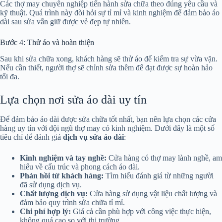
Các thợ may chuyên nghiệp tiến hành sửa chữa theo đúng yêu cầu và
kỹ thuật. Quá trình này đòi hỏi sự tỉ mỉ và kinh nghiệm để đảm bảo áo
dài sau sửa vẫn giữ được vẻ đẹp tự nhiên.
Bước 4: Thử áo và hoàn thiện
Sau khi sửa chữa xong, khách hàng sẽ thử áo để kiểm tra sự vừa vặn.
Nếu cần thiết, người thợ sẽ chỉnh sửa thêm để đạt được sự hoàn hảo
tối đa.
Lựa chọn nơi sửa áo dài uy tín
Để đảm bảo áo dài được sửa chữa tốt nhất, bạn nên lựa chọn các cửa
hàng uy tín với đội ngũ thợ may có kinh nghiệm. Dưới đây là một số
tiêu chí để đánh giá
dịch vụ sửa áo dài
:
Kinh nghiệm và tay nghề:
Cửa hàng có thợ may lành nghề, am
hiểu về cấu trúc và phong cách áo dài.
Phản hồi từ khách hàng:
Tìm hiểu đánh giá từ những người
đã sử dụng dịch vụ.
Chất lượng dịch vụ:
Cửa hàng sử dụng vật liệu chất lượng và
đảm bảo quy trình sửa chữa tỉ mỉ.
Chi phí hợp lý:
Giá cả cần phù hợp với công việc thực hiện,
không quá cao so với thị trường.