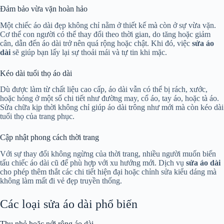
Đảm bảo vừa vặn hoàn hảo
Một chiếc áo dài đẹp không chỉ nằm ở thiết kế mà còn ở sự vừa vặn.
Cơ thể con người có thể thay đổi theo thời gian, do tăng hoặc giảm
cân, dẫn đến áo dài trở nên quá rộng hoặc chật. Khi đó, việc
sửa áo
dài
sẽ giúp bạn lấy lại sự thoải mái và tự tin khi mặc.
Kéo dài tuổi thọ áo dài
Dù được làm từ chất liệu cao cấp, áo dài vẫn có thể bị rách, xước,
hoặc hỏng ở một số chi tiết như đường may, cổ áo, tay áo, hoặc tà áo.
Sửa chữa kịp thời không chỉ giúp áo dài trông như mới mà còn kéo dài
tuổi thọ của trang phục.
Cập nhật phong cách thời trang
Với sự thay đổi không ngừng của thời trang, nhiều người muốn biến
tấu chiếc áo dài cũ để phù hợp với xu hướng mới. Dịch vụ
sửa áo dài
cho phép thêm thắt các chi tiết hiện đại hoặc chỉnh sửa kiểu dáng mà
không làm mất đi vẻ đẹp truyền thống.
Các loại sửa áo dài phổ biến
Thu nhỏ hoặc nới rộng áo dài