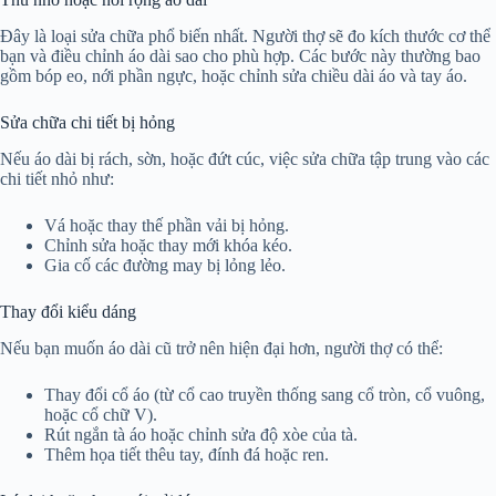
Đây là loại sửa chữa phổ biến nhất. Người thợ sẽ đo kích thước cơ thể
bạn và điều chỉnh áo dài sao cho phù hợp. Các bước này thường bao
gồm bóp eo, nới phần ngực, hoặc chỉnh sửa chiều dài áo và tay áo.
Sửa chữa chi tiết bị hỏng
Nếu áo dài bị rách, sờn, hoặc đứt cúc, việc sửa chữa tập trung vào các
chi tiết nhỏ như:
Vá hoặc thay thế phần vải bị hỏng.
Chỉnh sửa hoặc thay mới khóa kéo.
Gia cố các đường may bị lỏng lẻo.
Thay đổi kiểu dáng
Nếu bạn muốn áo dài cũ trở nên hiện đại hơn, người thợ có thể:
Thay đổi cổ áo (từ cổ cao truyền thống sang cổ tròn, cổ vuông,
hoặc cổ chữ V).
Rút ngắn tà áo hoặc chỉnh sửa độ xòe của tà.
Thêm họa tiết thêu tay, đính đá hoặc ren.