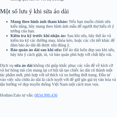
Một số lưu ý khi sửa áo dài
Mang theo hình ảnh tham khảo:
Nếu bạn muốn chỉnh sửa
kiểu dáng, hãy mang theo hình ảnh mẫu để người thợ hiểu rõ ý
tưởng của bạn.
Kiểm tra kỹ trước khi nhận áo:
Sau khi sửa, hãy thử áo và
kiểm tra kỹ các đường may, khóa kéo, hoặc các chi tiết khác để
đảm bảo áo dài đã được sửa đúng ý.
Bảo quản áo dài sau khi sửa:
Để áo dài luôn đẹp sau khi sửa,
hãy lưu ý cách giặt, ủi, và bảo quản phù hợp với chất liệu vải.
Dịch vụ
sửa áo dài
không chỉ giúp khắc phục các vấn đề về kích cỡ
và hư hỏng mà còn mang lại cơ hội tái tạo chiếc áo dài cũ thành một
tác phẩm mới, phù hợp với sở thích và xu hướng thời trang. Đầu tư
vào việc sửa chữa áo dài là cách tuyệt vời để giữ gìn giá trị văn hóa và
tận hưởng vẻ đẹp truyền thống Việt Nam một cách trọn vẹn.
Hotline/Zalo tư vấn:
0834.990.436