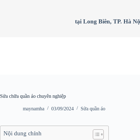
C
h
u
tại Long Biên, TP. Hà Nộ
y
ể
n
đ
ế
n
p
h
ầ
n
n
ộ
i
d
Sửa chữa quần áo chuyên nghiệp
u
n
maynamha
03/09/2024
Sửa quần áo
g
Nội dung chính