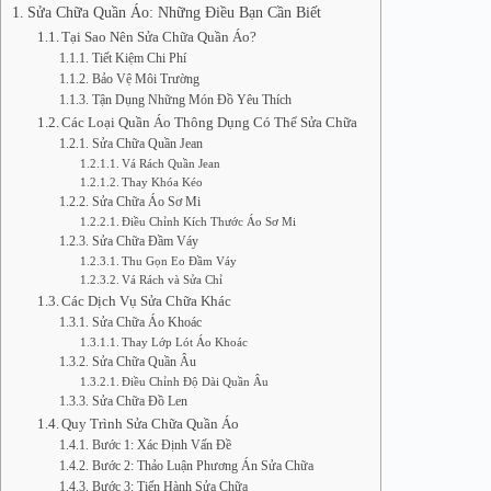
Sửa Chữa Quần Áo: Những Điều Bạn Cần Biết
Tại Sao Nên Sửa Chữa Quần Áo?
Tiết Kiệm Chi Phí
Bảo Vệ Môi Trường
Tận Dụng Những Món Đồ Yêu Thích
Các Loại Quần Áo Thông Dụng Có Thể Sửa Chữa
Sửa Chữa Quần Jean
Vá Rách Quần Jean
Thay Khóa Kéo
Sửa Chữa Áo Sơ Mi
Điều Chỉnh Kích Thước Áo Sơ Mi
Sửa Chữa Đầm Váy
Thu Gọn Eo Đầm Váy
Vá Rách và Sửa Chỉ
Các Dịch Vụ Sửa Chữa Khác
Sửa Chữa Áo Khoác
Thay Lớp Lót Áo Khoác
Sửa Chữa Quần Âu
Điều Chỉnh Độ Dài Quần Âu
Sửa Chữa Đồ Len
Quy Trình Sửa Chữa Quần Áo
Bước 1: Xác Định Vấn Đề
Bước 2: Thảo Luận Phương Án Sửa Chữa
Bước 3: Tiến Hành Sửa Chữa