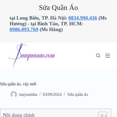
C
Sửa Quần Áo
h
u
tại Long Biên, TP. Hà Nội:
0834.990.436
(Ms
y
Hương) - tại Bình Tân, TP. HCM:
ể
n
0986.093.769
(Ms Hằng)
đ
ế
n
p
h
ầ
n
n
ộ
i
d
Sửa quần áo, váy mới
u
n
g
maynamha
03/09/2024
Sửa quần áo
Nội dung chính