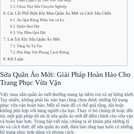
Thảo Luận Chi Tiết Với Thợ May
Chọn Thợ Sửa Chuyên Nghiệp
Các Lỗi Phổ Biến Khi Mua Quần Áo Mới và Cách Sửa Chữa
Áo Quá Rộng Phần Vai và Eo
Quần Quá Dài
Váy Đầm Quá Dài
Lợi Ích Khi Sửa Quần Áo Mới
Tăng Sự Tự Tin
Phù Hợp Với Phong Cách Riêng
Kết Luận
Sửa Quần Áo Mới: Giải Pháp Hoàn Hảo Cho
Trang Phục Vừa Vặn
Việc mua sắm quần áo mới thường mang lại niềm vui và sự hứng khởi.
Tuy nhiên, không phải lúc nào bạn cũng chọn được những bộ trang
phục vừa vặn hoàn hảo. Một số món đồ có thể quá rộng, dài hoặc
không phù hợp với dáng người của bạn. Thay vì bỏ chúng đi hoặc đổi
trả, một giải pháp tối ưu là sửa quần áo mới để điều chỉnh cho vừa vặn
và hoàn hảo hơn. Trong bài viết này, chúng ta sẽ khám phá những lý
do và cách thức để sửa quần áo mới, đảm bảo rằng bạn luôn có những
bộ trang phục hợp dáng và phong cách.