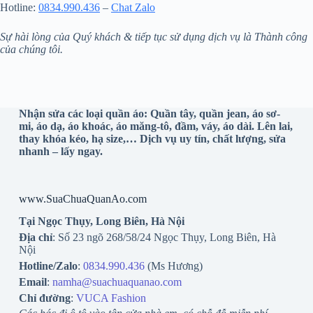
Hotline:
0834.990.436
–
Chat Zalo
Sự hài lòng của Quý khách & tiếp tục sử dụng dịch vụ là Thành công
của chúng tôi.
Nhận sửa các loại quần áo: Quần tây, quần jean, áo sơ-
mi, áo dạ, áo khoác, áo măng-tô, đầm, váy, áo dài. Lên lai,
thay khóa kéo, hạ size,… Dịch vụ uy tín, chất lượng, sửa
nhanh – lấy ngay.
www.SuaChuaQuanAo.com
Tại Ngọc Thụy, Long Biên, Hà Nội
Địa chỉ
: Số 23 ngõ 268/58/24 Ngọc Thụy, Long Biên, Hà
Nội
Hotline/Zalo
:
0834.990.436
(Ms Hương)
Email
:
namha@suachuaquanao.com
Chỉ đường
:
VUCA Fashion