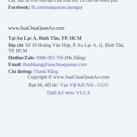
Các bác đi ô tô vào tận cửa nhà em, có chỗ đỗ miễn phí.
Facebook:
fb.com/suaquanao.layngay
www.SuaChuaQuanAo.com
Tại An Lạc A, Bình Tân, TP. HCM
Địa chỉ
: Số 19 Hoàng Văn Hợp, P. An Lạc A, Q. Bình Tân,
TP. HCM
Hotline/Zalo
:
0986 093 769
(Ms Hằng)
Email
:
thanhhang@suachuaquanao.com
Chỉ đường:
Thanh Hằng
Copyright
©
www.SuaChuaQuanAo.com
Bạn bè, đối tác:
Vạn Vật Kết Nối
-
GGO
Thiết Kế Web
:
VUCA